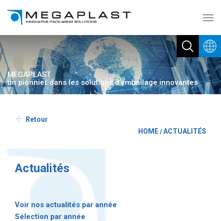
Toggl
navig
MEGAPLAST
un pionnier dans les solutions d’emballage innovantes
Retour
HOME
ACTUALITÉS
/
Actualités
Voir nos actualités par année
Sélection par année