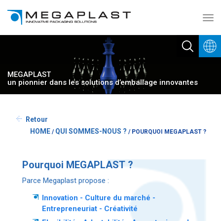
Toggl
navig
MEGAPLAST
un pionnier dans les solutions d’emballage innovantes
Retour
HOME
QUI SOMMES-NOUS ?
/
/
POURQUOI MEGAPLAST ?
Pourquoi MEGAPLAST ?
Parce Megaplast propose :
Innovation - Culture du marché -
Entrepreneuriat - Créativité